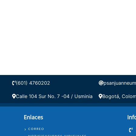
(601) 4760202
psanjuanneum
Calle 104 Sur No. 7 -04 / Usminia
Bogotá, Colo
Enlaces
Inf
ENLACES
CORREO
NOTIFICACIONES JUDICIALES